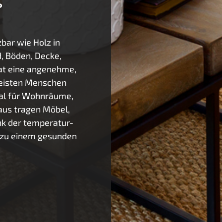
e
zbar wie Holz in
, Böden, Decke,
hat eine angenehme,
meisten Menschen
ial für Wohnräume,
aus tragen Möbel,
k der temperatur-
 zu einem gesunden